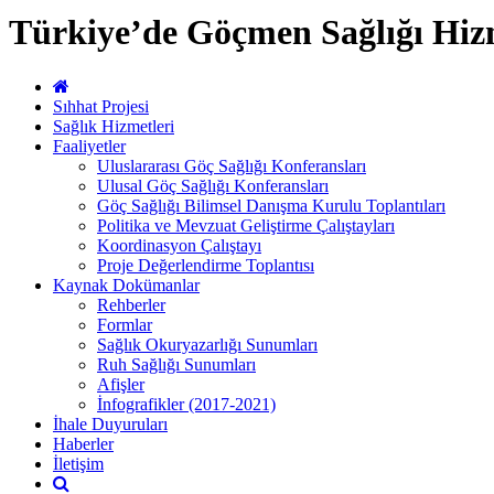
Türkiye’de Göçmen Sağlığı Hizm
Sıhhat Projesi
Sağlık Hizmetleri
Faaliyetler
Uluslararası Göç Sağlığı Konferansları
Ulusal Göç Sağlığı Konferansları
Göç Sağlığı Bilimsel Danışma Kurulu Toplantıları
Politika ve Mevzuat Geliştirme Çalıştayları
Koordinasyon Çalıştayı
Proje Değerlendirme Toplantısı
Kaynak Dokümanlar
Rehberler
Formlar
Sağlık Okuryazarlığı Sunumları
Ruh Sağlığı Sunumları
Afişler
İnfografikler (2017-2021)
İhale Duyuruları
Haberler
İletişim